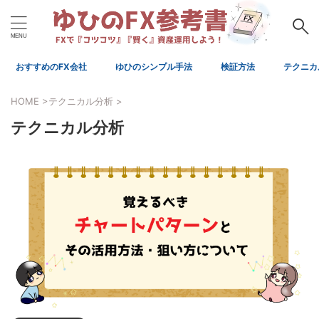
おすすめのFX会社
ゆひのシンプル手法
検証方法
テクニカ
HOME
>
テクニカル分析
>
テクニカル分析